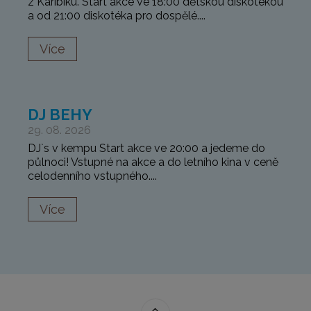
z Karibiku. Start akce ve 18:00 dětskou diskotékou
a od 21:00 diskotéka pro dospělé....
Více
DJ BEHY
29. 08. 2026
DJ`s v kempu Start akce ve 20:00 a jedeme do
půlnoci! Vstupné na akce a do letního kina v ceně
celodenního vstupného....
Více