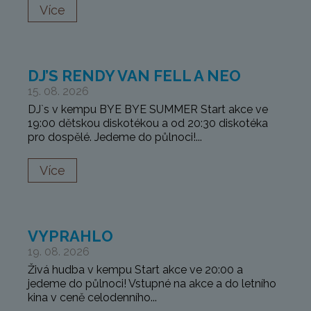
Více
DJ’S RENDY VAN FELL A NEO
15. 08. 2026
DJ`s v kempu BYE BYE SUMMER Start akce ve
19:00 dětskou diskotékou a od 20:30 diskotéka
pro dospělé. Jedeme do půlnoci!...
Více
VYPRAHLO
19. 08. 2026
Živá hudba v kempu Start akce ve 20:00 a
jedeme do půlnoci! Vstupné na akce a do letního
kina v ceně celodenního...