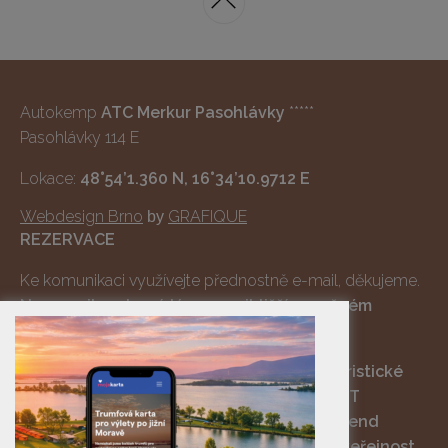
Autokemp
ATC Merkur Pasohlávky
*****
Pasohlávky 114 E
Lokace:
48°54’1.360 N, 16°34’10.9712 E
Webdesign Brno
GRAFIQUE
by
REZERVACE
Ke komunikaci využívejte přednostně e-mail, děkujeme.
Na e-maily odpovídáme v nejbližším možném
termínu, děkujeme za pochopení.
V době konání kulturních akcí Zahájení turistické
sezóny 8.-10. května 2026, EURO BIKE FEST
28.-31.května 2026 a Lucky Cruisers Weekend
11.-14.června 2026 je kemp uzavřený pro veřejnost.