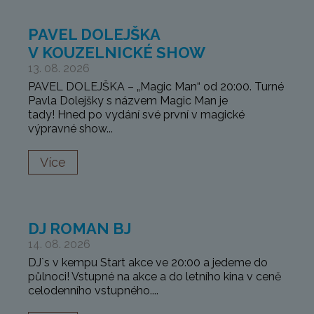
PAVEL DOLEJŠKA
V KOUZELNICKÉ SHOW
13. 08. 2026
PAVEL DOLEJŠKA – „Magic Man“ od 20:00. Turné
Pavla Dolejšky s názvem Magic Man je
tady! Hned po vydání své první v magické
výpravné show...
Více
DJ ROMAN BJ
14. 08. 2026
DJ`s v kempu Start akce ve 20:00 a jedeme do
půlnoci! Vstupné na akce a do letního kina v ceně
celodenního vstupného....