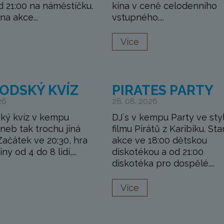
 21:00 na náměstíčku.
kina v ceně celodenního
a akce...
vstupného....
Více
ODSKÝ KVÍZ
PIRATES PARTY
26
28. 08. 2026
ký kvíz v kempu
DJ`s v kempu Party ve sty
neb tak trochu jiná
filmu Pirátů z Karibiku. Sta
Začátek ve 20:30, hra
akce ve 18:00 dětskou
ny od 4 do 8 lidí,...
diskotékou a od 21:00
diskotéka pro dospělé....
Více