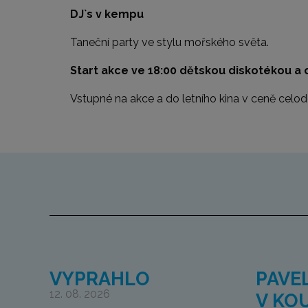
DJ`s v kempu
Taneční party ve stylu mořského světa.
Start akce ve 18:00 dětskou diskotékou a
Vstupné na akce a do letního kina v ceně cel
VYPRAHLO
PAVE
12. 08. 2026
V KO