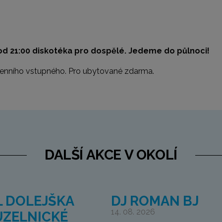
 od 21:00 diskotéka pro dospělé. Jedeme do půlnoci!
odenního vstupného. Pro ubytované zdarma.
DALŠÍ AKCE V OKOLÍ
L DOLEJŠKA
DJ ROMAN BJ
14. 08. 2026
UZELNICKÉ