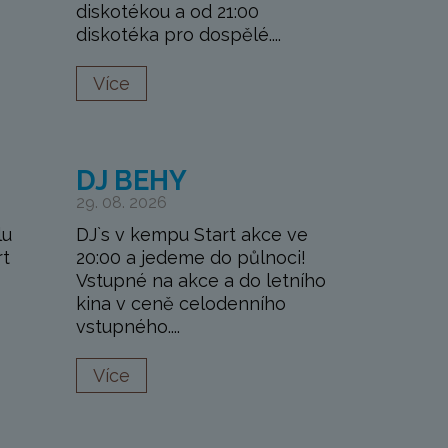
diskotékou a od 21:00
diskotéka pro dospělé....
Více
DJ BEHY
29. 08. 2026
lu
DJ`s v kempu Start akce ve
rt
20:00 a jedeme do půlnoci!
Vstupné na akce a do letního
kina v ceně celodenního
vstupného....
Více