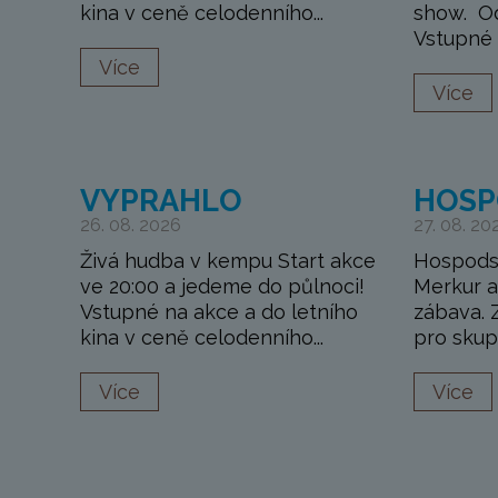
kina v ceně celodenního...
show. Od
Vstupné n
Více
Více
VYPRAHLO
HOSP
26. 08. 2026
27. 08. 20
Živá hudba v kempu Start akce
Hospods
ve 20:00 a jedeme do půlnoci!
Merkur a
Vstupné na akce a do letního
zábava. 
kina v ceně celodenního...
pro skupi
Více
Více