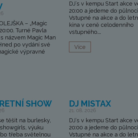
DJ`s v kempu Start akce v
W
20:00 a jedeme do půlnoci
26
Vstupné na akce a do letn
OLEJŠKA – „Magic
kina v ceně celodenního
20:00. Turné Pavla
vstupného....
y s názvem Magic Man
 Hned po vydání své
Více
magické výpravné
RETNÍ SHOW
DJ MISTAX
26
21. 08. 2026
e těšit na burlesky,
DJ`s v kempu Start akce v
 showgirls, výuku
20:00 a jedeme do půlnoci
bo třeba světelnou
Vstupné na akce a do letn