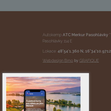
Autokemp
ATC Merkur Pasohlávky
*
Pasohlávky 114 E
Lokace:
48°54’1.360 N, 16°34’10.9712
Webdesign Brno
GRAFIQUE
by