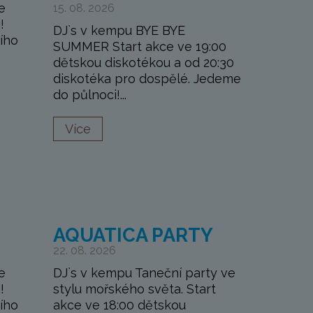
e
15. 08. 2026
!
DJ`s v kempu BYE BYE
ího
SUMMER Start akce ve 19:00
dětskou diskotékou a od 20:30
diskotéka pro dospělé. Jedeme
do půlnoci!...
Více
AQUATICA PARTY
22. 08. 2026
e
DJ`s v kempu Taneční party ve
!
stylu mořského světa. Start
ího
akce ve 18:00 dětskou