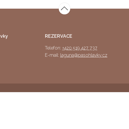
ávky
REZERVACE
Telefon:
+420 519 427 737
E-mail:
laguna@pasohlavky.cz