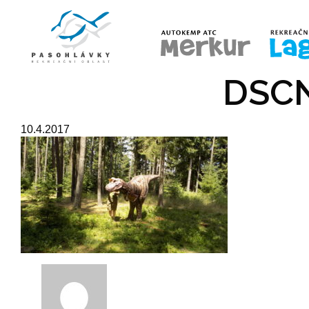
ÚVOD
COVID-19
UBYTOV
DSCN
10.4.2017