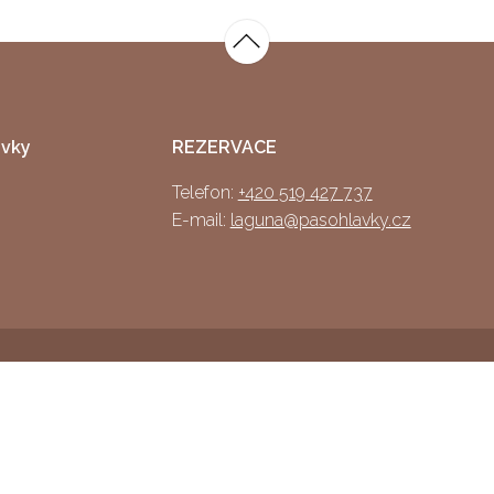
ávky
REZERVACE
Telefon:
+420 519 427 737
E-mail:
laguna@pasohlavky.cz